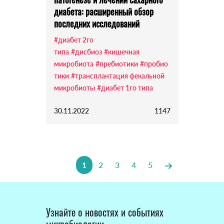
диабета: расширенный обзор
последних исследований
#диабет 2го
типа
#дисбиоз
#кишечная
микробиота
#пребиотики
#пробио
тики
#трансплантация фекальной
микробиоты
#диабет 1го типа
30.11.2022
1147
1
2
3
4
5
Узнайте о новостях и событиях