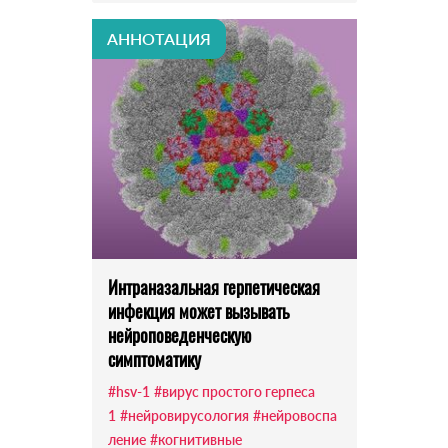
АННОТАЦИЯ
Интраназальная герпетическая
инфекция может вызывать
нейроповеденческую
симптоматику
#hsv-1
#вирус простого герпеса
1
#нейровирусология
#нейровоспа
ление
#когнитивные