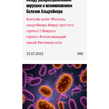
вирусами и возникновением
болезни Альцгеймера
#varicella zoster
#болезнь
альцгеймера
#вирус простого
герпеса 1
#вирусы
герпеса
#опоясывающий
лишай
#ветряная оспа
31.07.2022
488