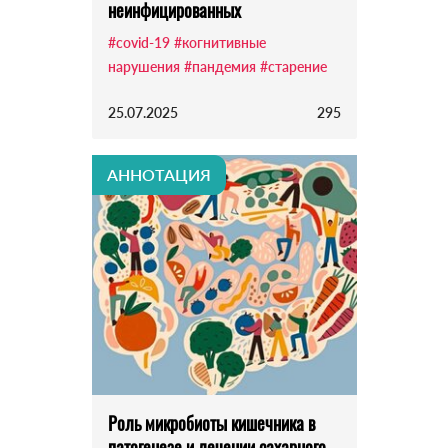
неинфицированных
#covid-19
#когнитивные
нарушения
#пандемия
#старение
25.07.2025
295
АННОТАЦИЯ
Роль микробиоты кишечника в
патогенезе и лечении сахарного