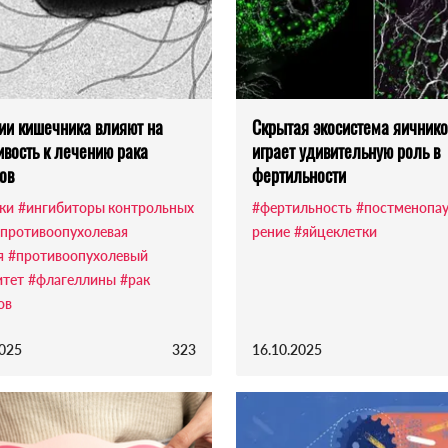
ии кишечника влияют на
Скрытая экосистема яичнико
ивость к лечению рака
играет удивительную роль в
ов
фертильности
ки
#ингибиторы контрольных
#фертильность
#постменопау
противоопухолевая
рение
#яйцеклетки
я
#противоопухолевый
тет
#флагеллины
#рак
ов
2025
323
16.10.2025