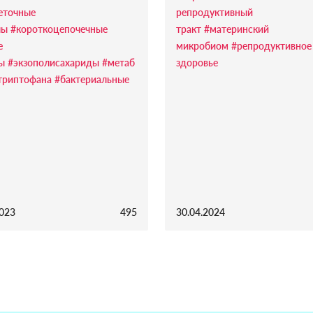
еточные
репродуктивный
лы
#короткоцепочечные
тракт
#материнский
е
микробиом
#репродуктивное
ы
#экзополисахариды
#метаб
здоровье
триптофана
#бактериальные
2023
495
30.04.2024