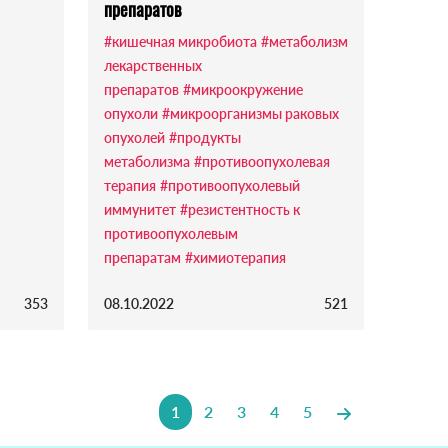
препаратов
#кишечная микробиота
#метаболизм
лекарственных
препаратов
#микроокружение
опухоли
#микроорганизмы раковых
опухолей
#продукты
метаболизма
#противоопухолевая
терапия
#противоопухолевый
иммунитет
#резистентность к
противоопухолевым
препаратам
#химиотерапия
353
08.10.2022
521
1
2
3
4
5