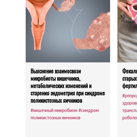
Выяснение взаимосвязи
Фекаль
микробиоты кишечника,
стары
метаболических изменений и
фертил
старения эндометрия при синдроме
#репро
поликистозных яичников
здоров
#кишечный микробиом
#синдром
трансп
поликистозных яичников
робол