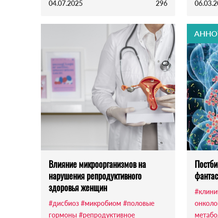
04.07.2025
296
06.03.
АННО
Влияние микроорганизмов на
Постби
нарушения репродуктивного
фантас
здоровья женщин
#клини
#дисбиоз
#микробиом
#половые
онколо
гормоны
#репродуктивное
метабо