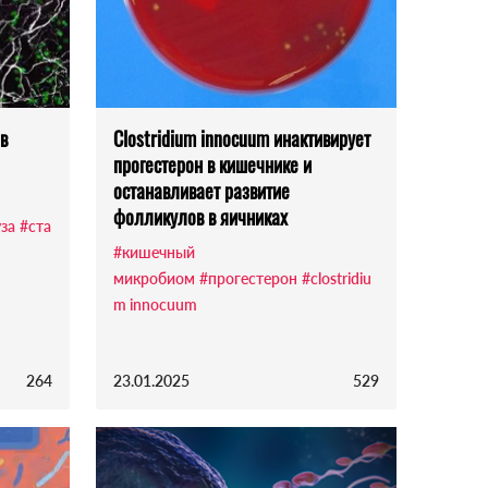
в
Clostridium innocuum инактивирует
прогестерон в кишечнике и
останавливает развитие
фолликулов в яичниках
за
#ста
#кишечный
микробиом
#прогестерон
#clostridiu
m innocuum
264
23.01.2025
529