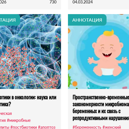
2026
730
04.03.2024
ТАЦИЯ
АННОТАЦИЯ
отики в онкологии: наука или
Пространственно-временны
тика?
закономерности микробиома
беременных и их связь с
ческая
репродуктивными нарушени
гия
#микробные
литы
#постбиотики
#апоптоз
#беременность
#женский