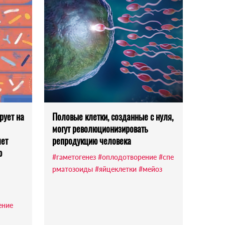
рует на
Половые клетки, созданные с нуля,
могут революционизировать
яет
репродукцию человека
ю
#гаметогенез
#оплодотворение
#спе
рматозоиды
#яйцеклетки
#мейоз
ение