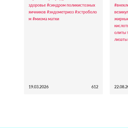
здоровье
#синдром поликистозных
#внекл
яичников
#эндометриоз
#эстроболо
везику
м
#миома матки
жирны
кислот
олиты 
лизаты
19.03.2026
612
22.08.