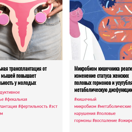
ная трансплантация от
Микробиом кишечника реаги
х мышей повышает
изменение статуса женских
ьность у молодых
половых гормонов и усугубл
метаболическую дисфункци
дуктивное
ье
#фекальная
#кишечный
лантация
#фертильность
#эст
микробиом
#метаболические
ом
нарушения
#половые
гормоны
#воспаление
#ожир