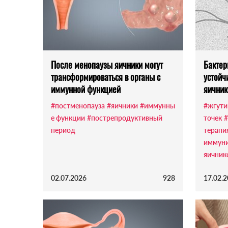
После менопаузы яичники могут
Бактер
трансформироваться в органы с
устойч
иммунной функцией
яичник
#постменопауза
#яичники
#иммунны
#жгути
е функции
#пострепродуктивный
точек
#
период
терапи
иммуни
яичник
02.07.2026
928
17.02.