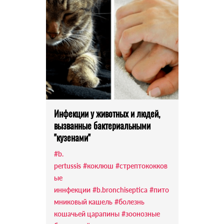
Инфекции у животных и людей,
вызванные бактериальными
"кузенами"
#b.
pertussis
#коклюш
#стрептококков
ые
иннфекции
#b.bronchiseptica
#пито
мниковый кашель
#болезнь
кошачьей царапины
#зоонозные