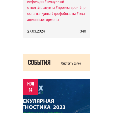
инфекции
#иммунный
ответ
#плацента
#прогестерон
#пр
остагландины
#трофобласты
#гест
ационные гормоны
27.03.2024
340
СОБЫТИЯ
Смотреть далее
НОЯ
14