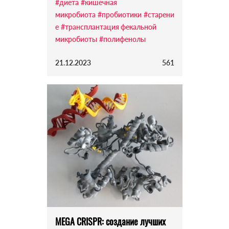
#диета
#кишечная
микробиота
#пробиотики
#старени
е
#трансплантация фекальной
микробиоты
#полифенолы
21.12.2023
561
МEGA CRISPR: создание лучших