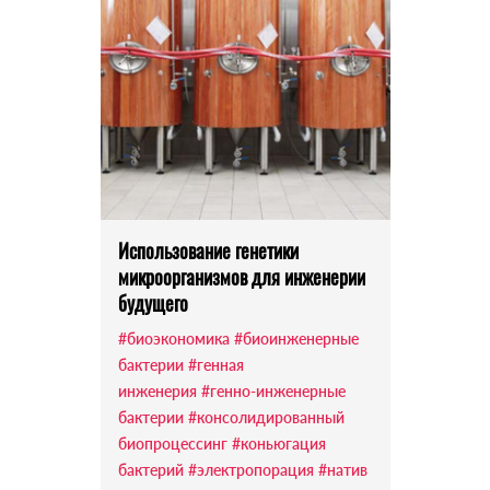
Использование генетики
микроорганизмов для инженерии
будущего
#биоэкономика
#биоинженерные
бактерии
#генная
инженерия
#генно-инженерные
бактерии
#консолидированный
биопроцессинг
#коньюгация
бактерий
#электропорация
#натив