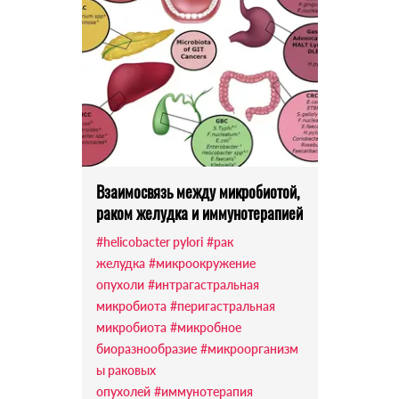
Взаимосвязь между микробиотой,
раком желудка и иммунотерапией
#helicobacter pylori
#рак
желудка
#микроокружение
опухоли
#интрагастральная
микробиота
#перигастральная
микробиота
#микробное
биоразнообразие
#микроорганизм
ы раковых
опухолей
#иммунотерапия