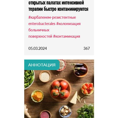
открытых палатах интенсивной
терапии быстро контаминируются
#карбапенем-резистентные
enterobacterales
#колонизация
больничных
поверхностей
#контаминация
05.03.2024
367
АННОТАЦИЯ