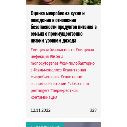
Оценка микробиома кухни и
поведения в отношении
безопасности продуктов питания в
семьях с преимущественно
низким уровнем дохода
#пищевая безопасность
#пищевая
инфекция
#listeria
monocytogenes
#кампилобактерио
з
#сальмонеллез
#санитарная
микробиология
#санитарно-
значимые бактерии
#clostridium
perfringers
#перекрестная
контаминация
12.11.2022
329