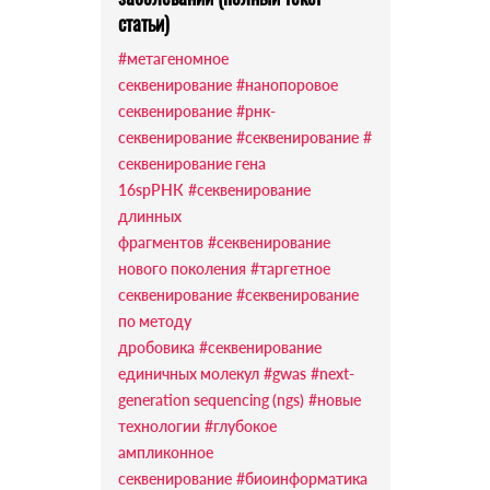
статьи)
#метагеномное
секвенирование
#нанопоровое
секвенирование
#рнк-
секвенирование
#секвенирование
#
секвенирование гена
16sрРНК
#секвенирование
длинных
фрагментов
#секвенирование
нового поколения
#таргетное
секвенирование
#секвенирование
по методу
дробовика
#секвенирование
единичных молекул
#gwas
#next-
generation sequencing (ngs)
#новые
технологии
#глубокое
ампликонное
секвенирование
#биоинформатика