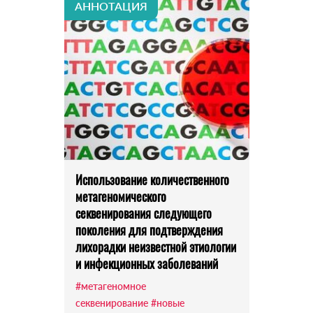
АННОТАЦИЯ
Использование количественного
метагеномического
секвенирования следующего
поколения для подтверждения
лихорадки неизвестной этиологии
и инфекционных заболеваний
#метагеномное
секвенирование
#новые