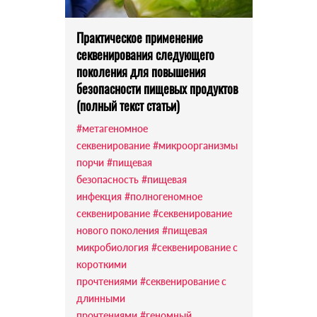
Практическое применение
секвенирования следующего
поколения для повышения
безопасности пищевых продуктов
(полный текст статьи)
#метагеномное
секвенирование
#микроорганизмы
порчи
#пищевая
безопасность
#пищевая
инфекция
#полногеномное
секвенирование
#секвенирование
нового поколения
#пищевая
микробиология
#секвенирование с
короткими
прочтениями
#секвенирование с
длинными
прочтениями
#геномный