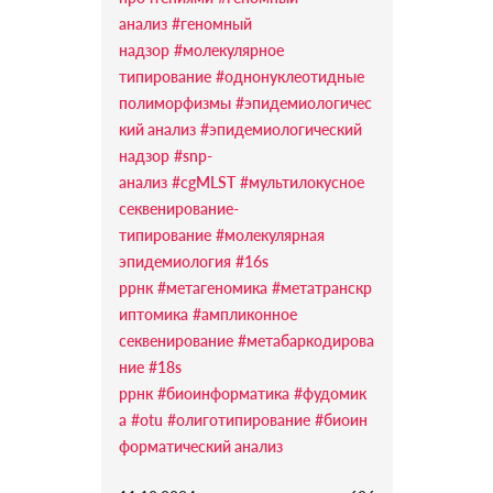
анализ
#геномный
надзор
#молекулярное
типирование
#однонуклеотидные
полиморфизмы
#эпидемиологичес
кий анализ
#эпидемиологический
надзор
#snp-
анализ
#cgMLST
#мультилокусное
секвенирование-
типирование
#молекулярная
эпидемиология
#16s
ррнк
#метагеномика
#метатранскр
иптомика
#ампликонное
секвенирование
#метабаркодирова
ние
#18s
ррнк
#биоинформатика
#фудомик
а
#otu
#олиготипирование
#биоин
форматический анализ