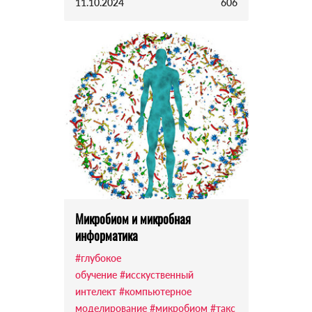
11.10.2024
606
Микробиом и микробная
информатика
#глубокое
обучение
#исскуственный
интелект
#компьютерное
моделирование
#микробиом
#такс