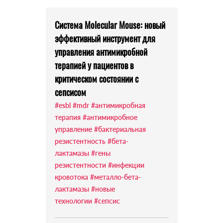
Система Molecular Mouse: новый
эффективный инструмент для
управления антимикробной
терапией у пациентов в
критическом состоянии с
сепсисом
#esbl
#mdr
#антимикробная
терапия
#антимикробное
управление
#бактериальная
резистентность
#бета-
лактамазы
#гены
резистентности
#инфекции
кровотока
#металло-бета-
лактамазы
#новые
технологии
#сепсис