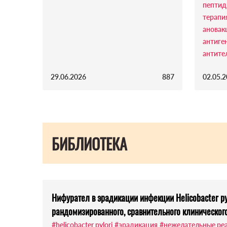
пепти
терапи
ановак
антиге
антите
29.06.2026
887
02.05.
БИБЛИОТЕКА
Нифурател в эрадикации инфекции Helicobacter py
рандомизированного, сравнительного клиническог
#helicobacter pylori
#эрадикация
#нежелательные ре