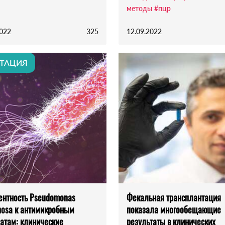
методы
#пцр
2022
325
12.09.2022
ТАЦИЯ
ентность Pseudomonas
Фекальная трансплантация
nosa к антимикробным
показала многообещающие
атам: клинические
результаты в клинических