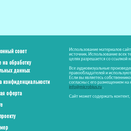
Использование материалов сайт
онный совет
источник. Использование всех т
целях разрешается со ссылкой 
е на обработку
Все аудиовизуальные произведе
льных данных
правообладателей и используют
Если вы являетесь собственнико
а конфиденциальности
согласны с его размещением на 
info@microbius.ru
.
ая оферта
Сайт может содержать контент,
те
проекту
ймер