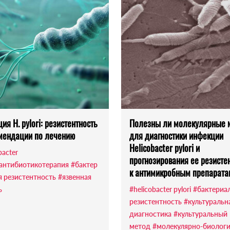
ия H. pylori: резистентность
Полезны ли молекулярные 
мендации по лечению
для диагностики инфекции
Helicobacter pylori и
bacter
прогнозирования ее резисте
антибиотикотерапия
#бактер
к антимикробным препарат
я резистентность
#язвенная
ь
#helicobacter pylori
#бактериа
резистентность
#культуральн
диагностика
#культуральный
метод
#молекулярно-биологи