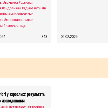
ды
#вакцина
#фаговая
я
#эндолизин
#адьюванты
#н
цины
#многоцелевые
ны
#моноклональные
ла
#наночастицы
2024
868
05.02.2026
lori у взрослых: результаты
о исследования
акции
#стандартная тройная