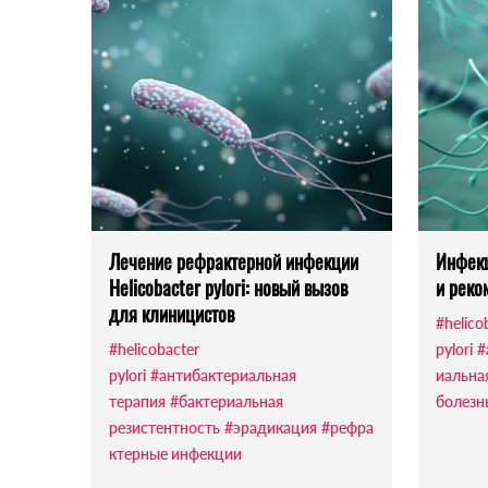
Лечение рефрактерной инфекции
Инфекц
Helicobacter pylori: новый вызов
и реко
для клиницистов
#helico
#helicobacter
pylori
#
pylori
#антибактериальная
иальна
терапия
#бактериальная
болезн
резистентность
#эрадикация
#рефра
ктерные инфекции