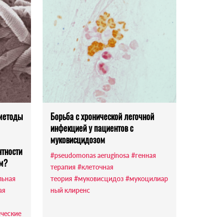
методы
Борьба с хронической легочной
инфекцией у пациентов с
муковисцидозом
нтности
#pseudomonas aeruginosa
#генная
ам?
терапия
#клеточная
льная
теория
#муковисцидоз
#мукоцилиар
ая
ный клиренс
ческие