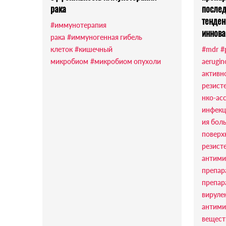
рака
послед
тенден
#иммунотерапия
иннова
рака
#иммуногенная гибель
клеток
#кишечный
#mdr
#
микробиом
#микробиом опухоли
aerugin
активн
резист
нко-ас
инфек
ия бол
поверх
резист
антими
препар
препар
вируле
антими
вещест