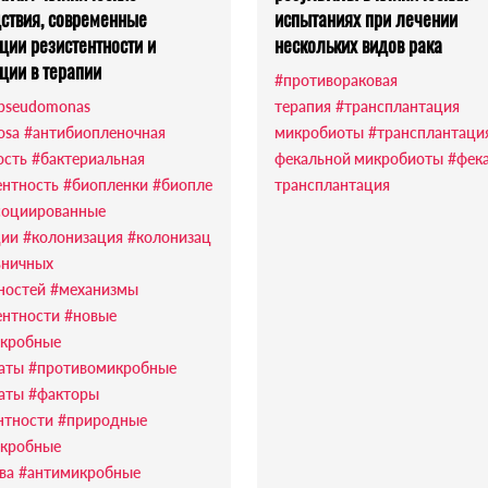
ствия, современные
испытаниях при лечении
ции резистентности и
нескольких видов рака
ции в терапии
#противораковая
pseudomonas
терапия
#трансплантация
osa
#антибиопленочная
микробиоты
#трансплантаци
ость
#бактериальная
фекальной микробиоты
#фек
ентность
#биопленки
#биопле
трансплантация
социированные
ции
#колонизация
#колонизац
ьничных
ностей
#механизмы
ентности
#новые
кробные
аты
#противомикробные
аты
#факторы
нтности
#природные
кробные
ва
#антимикробные