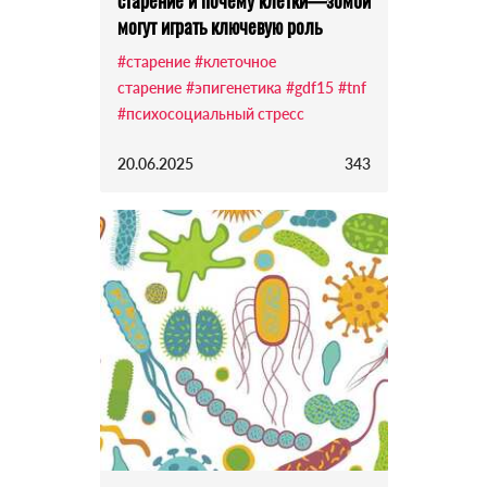
старение и почему клетки—зомби
могут играть ключевую роль
#старение
#клеточное
старение
#эпигенетика
#gdf15
#tnf
#психосоциальный стресс
20.06.2025
343