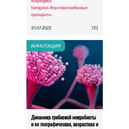
#aspergillus
fumigatus
#противогрибковые
препараты
25.07.2022
721
АННОТАЦИЯ
Динамика грибковой микробиоты
и ее географическая, возрастная и