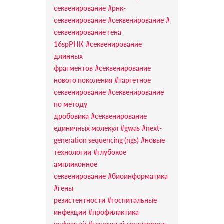
секвенирование
#рнк-
секвенирование
#секвенирование
#
секвенирование гена
16sрРНК
#секвенирование
длинных
фрагментов
#секвенирование
нового поколения
#таргетное
секвенирование
#секвенирование
по методу
дробовика
#секвенирование
единичных молекул
#gwas
#next-
generation sequencing (ngs)
#новые
технологии
#глубокое
ампликонное
секвенирование
#биоинформатика
#гены
резистентности
#госпитальные
инфекции
#профилактика