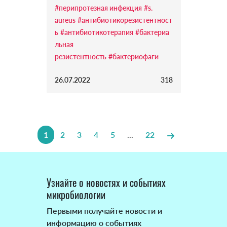
#перипротезная инфекция
#s.
aureus
#антибиотикорезистентност
ь
#антибиотикотерапия
#бактериа
льная
резистентность
#бактериофаги
26.07.2022
318
1
2
3
4
5
...
22
Узнайте о новостях и событиях
микробиологии
Первыми получайте новости и
информацию о событиях