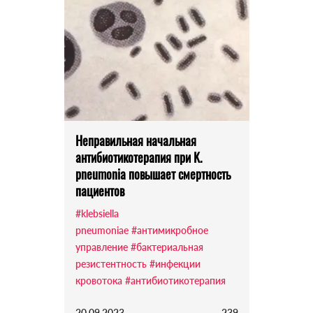
Неправильная начальная
антибиотикотерапия при K.
pneumonia повышает смертность
пациентов
#klebsiella
pneumoniae
#антимикробное
управление
#бактериальная
резистентность
#инфекции
кровотока
#антибиотикотерапия
20.09.2023
239