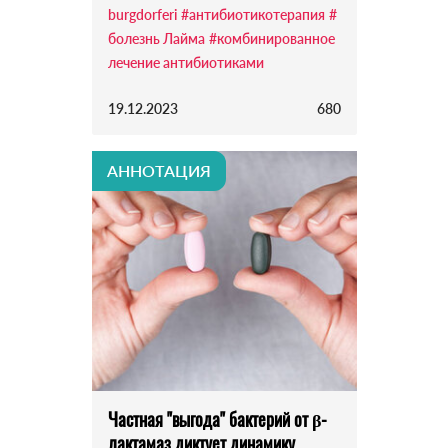
burgdorferi
#антибиотикотерапия
#
болезнь Лайма
#комбинированное
лечение антибиотиками
19.12.2023
680
АННОТАЦИЯ
Частная "выгода" бактерий от β-
лактамаз диктует динамику