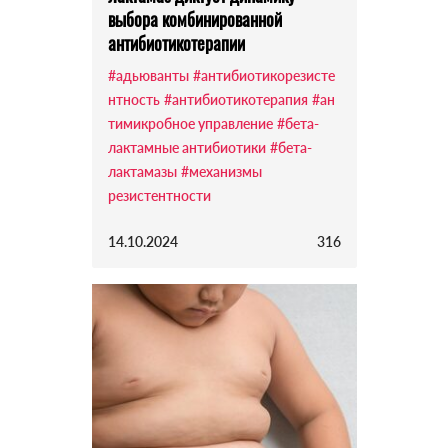
выбора комбинированной
антибиотикотерапии
#адьюванты
#антибиотикорезисте
нтность
#антибиотикотерапия
#ан
тимикробное управление
#бета-
лактамные антибиотики
#бета-
лактамазы
#механизмы
резистентности
14.10.2024
316