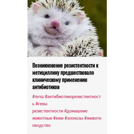
Возникновение резистентности к
метициллину предшествовало
клиническому применению
антибиотиков
#mrsa
#антибиотикорезистентност
ь
#гены
резистентности
#домашние
животные
#ежи
#зоонозы
#животн
оводство