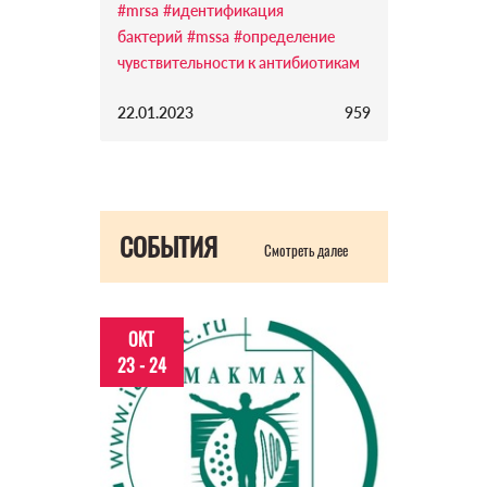
#mrsa
#идентификация
бактерий
#mssa
#определение
чувствительности к антибиотикам
22.01.2023
959
СОБЫТИЯ
Смотреть далее
ОКТ
23 - 24