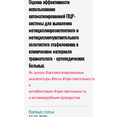
Оценка эффективности
использования
автоматизированной ПЦР-
системы для выявления
метициллинрезистентного и
метициллинчувствительного
золотистого стафилококка в
клиническом материале
травматолого - ортопедических
больных.
#s. aureus
#автоматизированные
анализаторы
#mrsa
#чувствительность
к
антибиотикам
#чувствительность
к антимикробным препаратам
Научные статьи
11.01.2020