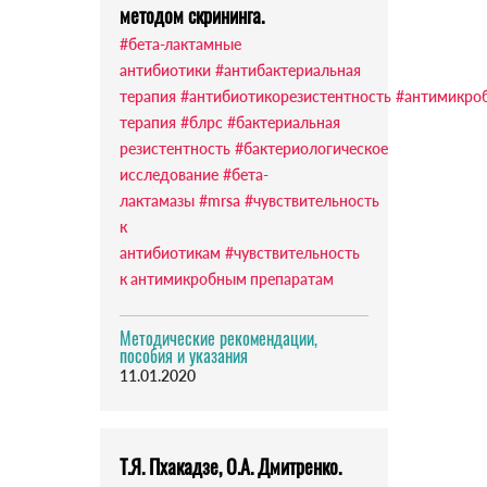
методом скрининга.
#бета-лактамные
антибиотики
#антибактериальная
терапия
#антибиотикорезистентность
#антимикро
терапия
#блрс
#бактериальная
резистентность
#бактериологическое
исследование
#бета-
лактамазы
#mrsa
#чувствительность
к
антибиотикам
#чувствительность
к антимикробным препаратам
Методические рекомендации,
пособия и указания
11.01.2020
Т.Я. Пхакадзе, О.А. Дмитренко.