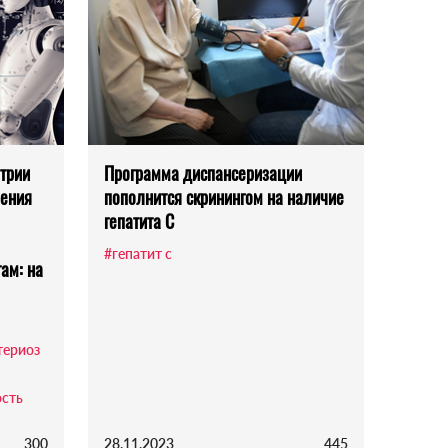
трии
Программа диспансеризации
чения
пополнится скринингом на наличие
гепатита С
#гепатит с
ам: на
териоз
ость
300
28.11.2023
445