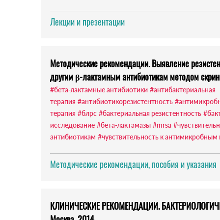
Лекции и презентации
Методические рекомендации. Выявление резистен
другим β-лактамным антибиотикам методом скрин
#бета-лактамные антибиотики
#антибактериальная
терапия
#антибиотикорезистентность
#антимикроб
терапия
#блрс
#бактериальная резистентность
#бак
исследование
#бета-лактамазы
#mrsa
#чувствительн
антибиотикам
#чувствительность к антимикробным
Методические рекомендации, пособия и указания
КЛИНИЧЕСКИЕ РЕКОМЕНДАЦИИ. БАКТЕРИОЛОГИЧ
Москва, 2014