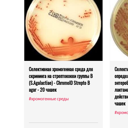
Селективная хромогенная среда для
Селект
скрининга на стрептококки группы В
определ
(S.Agalactiae) - ChromoID Strepto B
энтероб
agar - 20 чашек
лактам
действи
#хромогенные среды
чашек
#хромо