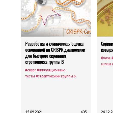
Разработка и клиническая оценка
Скрини
основанной на CRISPR диагностики
ковыря
для быстрого скрининга
#mrsa
стрептококка группы В
aureus
#crispr
#инновационные
тесты
#стрептококки группы b
15.09.2021
405
24.12.