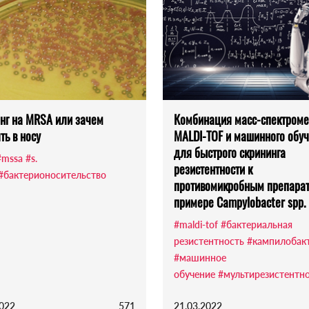
нг на MRSA или зачем
Комбинация масс-спектроме
ть в носу
MALDI-TOF и машинного обу
для быстрого скрининга
#mssa
#s.
резистентности к
#бактерионосительство
противомикробным препарат
примере Campylobacter spp.
#maldi-tof
#бактериальная
резистентность
#кампилобак
#машинное
обучение
#мультирезистентн
2022
571
21.03.2022