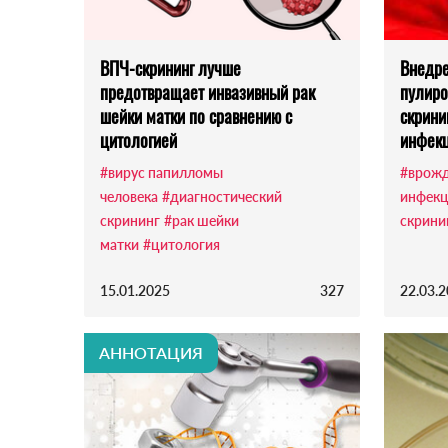
ВПЧ-скрининг лучше
Внедре
предотвращает инвазивный рак
пулиро
шейки матки по сравнению с
скрини
цитологией
инфек
#вирус папилломы
#врожд
человека
#диагностический
инфекц
скрининг
#рак шейки
скрини
матки
#цитология
15.01.2025
327
22.03.
АННОТАЦИЯ