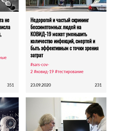
га не
Недорогой и частый скрининг
числа
бессимптомных людей на
,
КОВИД-19 может уменьшить
количество инфекций, смертей и
быть эффективным с точки зрения
затрат
ные
#sars-cov-
2
#ковид-19
#тестирование
351
23.09.2020
231