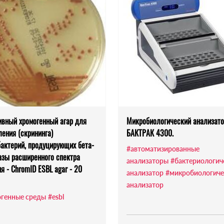
ивный хромогенный агар для
Микробиологический анализат
ения (скрининга)
БАКТРАК 4300.
актерий, продуцирующих бета-
#автоматизированные
азы расширенного спектра
анализаторы
#бактериологич
я - ChromID ESBL agar - 20
анализатор
#микробиологиче
анализатор
генные среды
#esbl