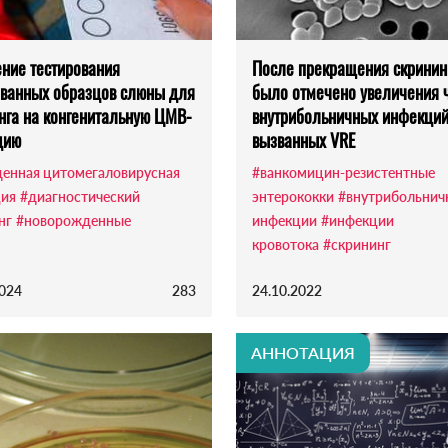
ние тестирования
После прекращения скринин
ванных образцов слюны для
было отмечено увеличения 
нга на конгенитальную ЦМВ-
внутрибольничных инфекций
цию
вызванных VRE
енная цитомегаловирусная
#ванкомицин-резистентные
ия
#диагностический
энтерококки
#внутрибольнич
нг
#новорожденные
инфекции
#инфекции
кровотока
#скрининг
2024
283
24.10.2022
АННОТАЦИЯ