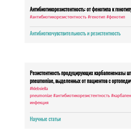
Антибиотикорезистентность: от фенотипа к генотип
#антибиотикорезистентность
#генотип
#фенотип
Антибиоткочувствительность и резистентность
Резистентность продуцирующих карбапенемазы шт
pneumoniae, выделенных от пациентов с ортопед
#klebsiella
pneumoniae
#антибиотикорезистентность
#карбапе
инфекция
Научные статьи