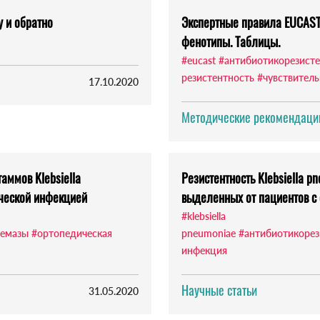
у и обратно
Экспертные правила EUCAST.
фенотипы. Таблицы.
#eucast
#антибиотикорезисте
резистентность
#чувствитель
17.10.2020
Методические рекомендации
аммов Klebsiella
Резистентность Klebsiella p
ической инфекцией
выдeленных от пациентов с
#klebsiella
немазы
#ортопедическая
pneumoniae
#антибиотикорез
инфекция
Научные статьи
31.05.2020