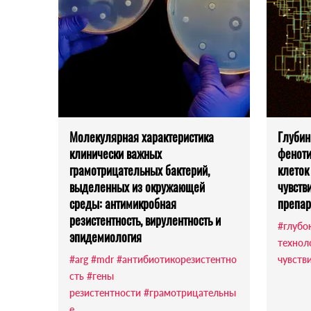
Молекулярная характеристика
Глубин
клинически важных
феноти
грамотрицательных бактерий,
клеток
выделенных из окружающей
чувств
среды: антимикробная
препара
резистентность, вирулентность и
#глубо
эпидемиология
технол
#arg
#mdr
#антибиотикорезистентно
чувств
сть
#гены
резистентности
#грамотрицательны
е