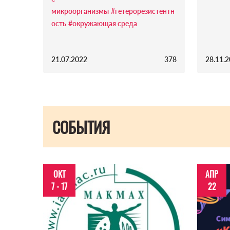
микроорганизмы
#гетерорезистентн
ость
#окружающая среда
21.07.2022
378
28.11.
СОБЫТИЯ
ОКТ
АПР
7 - 17
22