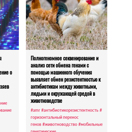
я
Полногеномное секвенирование и
анализ сети обмена генами с
ение о
помощью машинного обучения
выявляет обмен резистентностью к
озяев
антибиотикам между животными,
людьми и окружающей средой в
животноводстве
ание
ование
#amr
#антибиотикорезистентность
#
горизонтальный перенос
генов
#животноводство
#мобильные
генетические