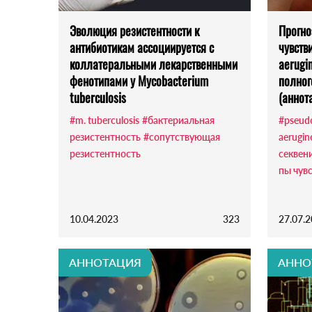
Эволюция резистентности к
Прогно
антибиотикам ассоциируется с
чувств
коллатеральными лекарственными
aerugi
фенотипами у Mycobacterium
полног
tuberculosis
(аннот
#m. tuberculosis
#бактериальная
#pseud
резистентность
#сопутствующая
aerugin
резистентность
секвен
пы чув
10.04.2023
323
27.07.
АННОТАЦИЯ
АННО