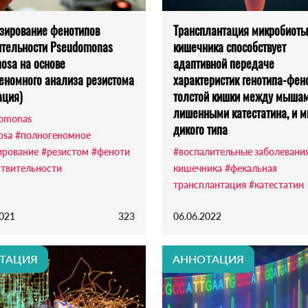
зирование фенотипов
Трансплантация микробиоты
ительности Pseudomonas
кишечника способствует
nosa на основе
адаптивной передаче
еномного анализа резистома
характеристик генотипа-фен
ация)
толстой кишки между мышам
лишенными катестатина, и 
omonas
дикого типа
osa
#полногеномное
ирование
#резистом
#феноти
#воспалительные заболевани
ствительности
кишечника
#фекальная
трансплантация
#катестатин
2021
323
06.06.2022
ТАЦИЯ
АННОТАЦИЯ