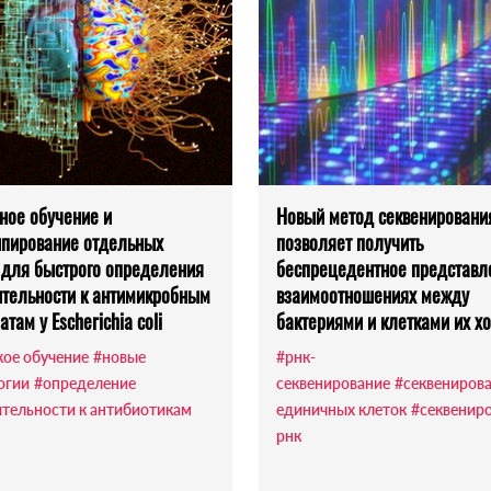
ное обучение и
Новый метод секвенировани
пирование отдельных
позволяет получить
 для быстрого определения
беспрецедентное представл
ительности к антимикробным
взаимоотношениях между
там у Escherichia coli
бактериями и клетками их х
кое обучение
#новые
#рнк-
огии
#определение
секвенирование
#секвениров
ительности к антибиотикам
единичных клеток
#секвенир
рнк