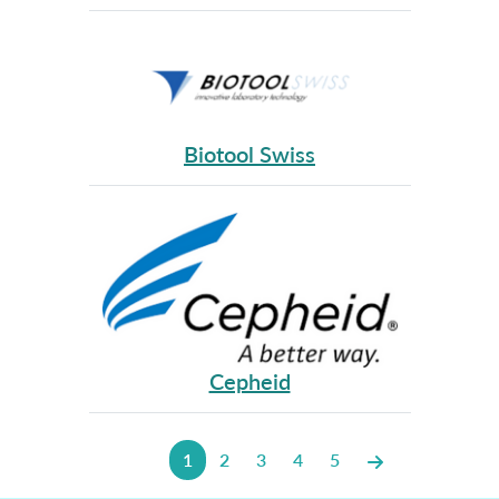
Biotool Swiss
Cepheid
1
2
3
4
5