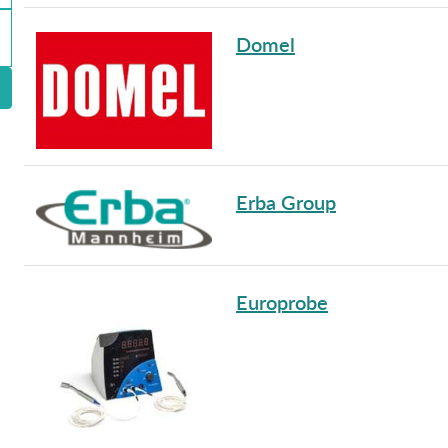
Domel
Erba Group
Europrobe