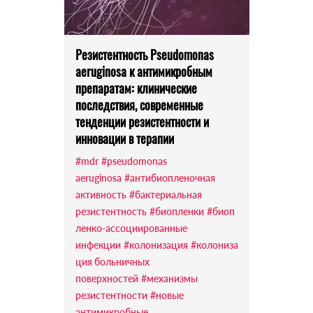
Резистентность Pseudomonas
aeruginosa к антимикробным
препаратам: клинические
последствия, современные
тенденции резистентности и
инновации в терапии
#mdr
#pseudomonas
aeruginosa
#антибиопленочная
активность
#бактериальная
резистентность
#биопленки
#биоп
ленко-ассоциированные
инфекции
#колонизация
#колониза
ция больничных
поверхностей
#механизмы
резистентности
#новые
антимикробные