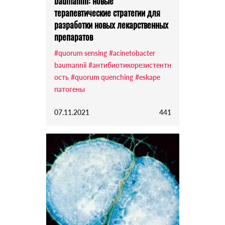
baumannii: новые
терапевтические стратегии для
разработки новых лекарственных
препаратов
#quorum sensing
#аcinetobacter
baumannii
#антибиотикорезистентн
ость
#quorum quenching
#eskape
патогены
07.11.2021
441