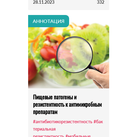
28.11.2023
332
АННОТАЦИЯ
Пищевые патогены и
резистентность к антимикробным
препаратам
#антибиотикорезистентность
#бак
териальная
резистентность
#мобильные