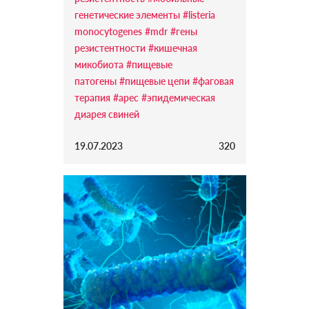
генетические элементы
#listeria
monocytogenes
#mdr
#гены
резистентности
#кишечная
микобиота
#пищевые
патогены
#пищевые цепи
#фаговая
терапия
#apec
#эпидемическая
диарея свиней
19.07.2023
320