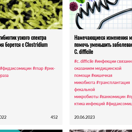
тибиотик узкого спектра
Намечающиеся изменения м
ия борется с Clostridium
помочь уменьшить заболева
C. difficile
#c. difficile
#инфекции связанн
#фидаксомицин
#rnap
#рнк-
оказанием медицинской
раза
помощи
#кишечная
микобиота
#трансплантация
фекальной
микробиоты
#ванкомицин
#п
ктика инфекций
#фидаксоми
2022
452
20.06.2023