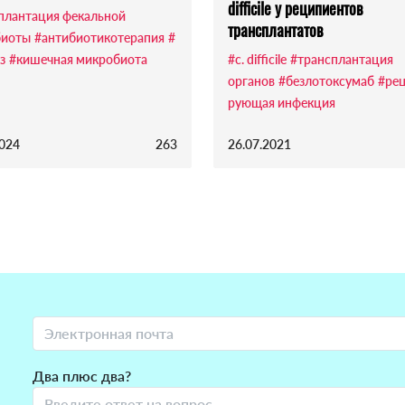
difficile у реципиентов
плантация фекальной
трансплантатов
биоты
#антибиотикотерапия
#
з
#кишечная микробиота
#c. difficile
#трансплантация
органов
#безлотоксумаб
#ре
рующая инфекция
2024
263
26.07.2021
Два плюс два?