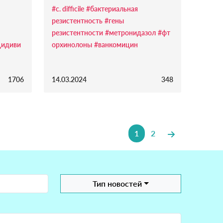
#c. difficile
#бактериальная
резистентность
#гены
резистентности
#метронидазол
#фт
цидиви
орхинолоны
#ванкомицин
1706
14.03.2024
348
1
2
Тип новостей