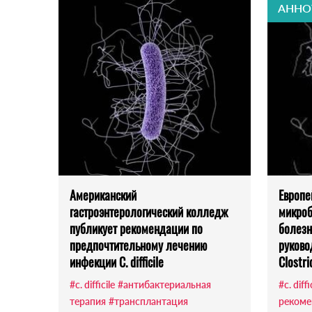
АННО
Американский
Европе
гастроэнтерологический колледж
микроб
публикует рекомендации по
болезн
предпочтительному лечению
руково
инфекции C. difficile
Clostri
#c. difficile
#антибактериальная
#c. diffi
терапия
#трансплантация
рекоме