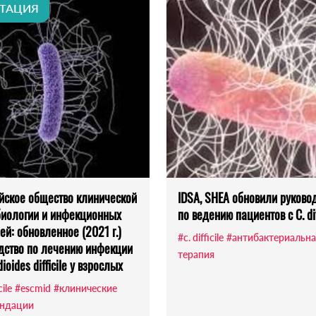
ТАЦИЯ
йское общество клинической
IDSA, SHEA обновили руково
иологии и инфекционных
по ведению пациентов с C. dif
ей: обновленное (2021 г.)
#c. difficile
#антибактериальна
дство по лечению инфекции
терапия
dioides difficile у взрослых
cile
#escmid
#клинические
ндации