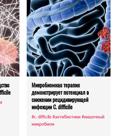
дство
Микробиомная терапия
ficile
демонстрирует потенциал в
снижении рецидивирующей
я
инфекции C. difficile
#c. difficile
#антибиотики
#кишечный
микробиом