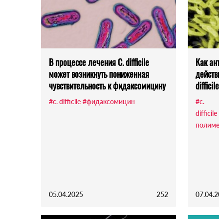
В процессе лечения C. difficile
Как ан
может возникнуть пониженная
действ
чувствительность к фидаксомицину
difficile
#c. difficile
#фидаксомицин
#c.
difficile
полиме
05.04.2025
252
07.04.