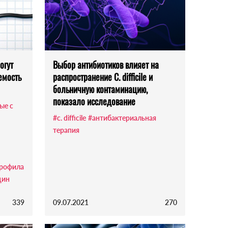
огут
Выбор антибиотиков влияет на
емость
распространение C. difficile и
больничную контаминацию,
показало исследование
ые с
#c. difficile
#антибактериальная
терапия
рофила
цин
339
09.07.2021
270