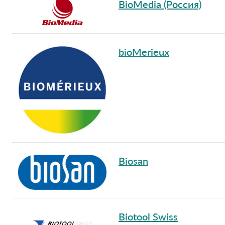
BioMedia (Россия)
bioMerieux
Biosan
Biotool Swiss