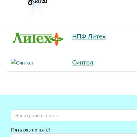
НПФ Литех
Синтол
Пять раз по пять?