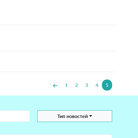
1
2
3
4
5
Тип новостей