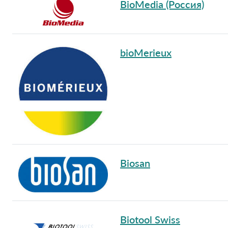
BioMedia (Россия)
bioMerieux
Biosan
Biotool Swiss