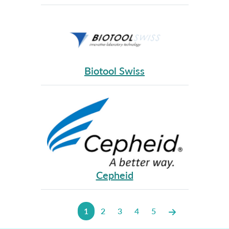
Biotool Swiss
Cepheid
1
2
3
4
5