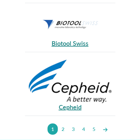
Biotool Swiss
Cepheid
1
2
3
4
5