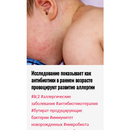
Исследование показывает как
антибиотики в раннем возрасте
провоцируют развитие аллергии
#ilc2
#аллергические
заболевания
#антибиотикотерапия
#бутират-продуцирующие
бактерии
#иммунитет
новорожденных
#микробиота