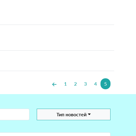
1
2
3
4
5
Тип новостей