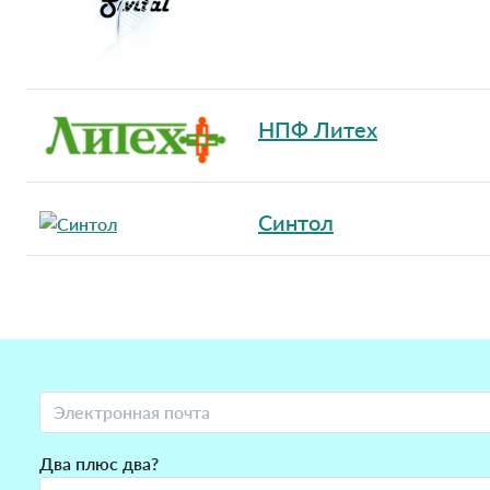
НПФ Литех
Синтол
Два плюс два?