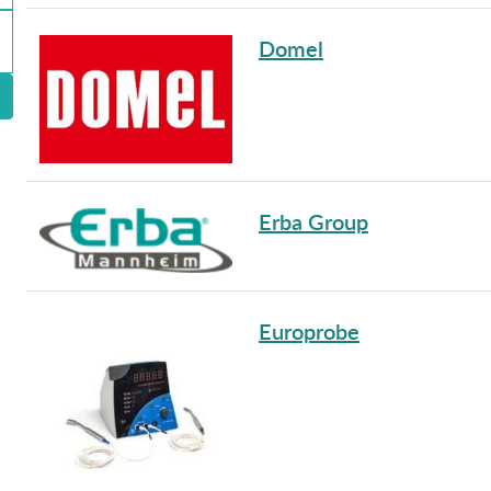
Domel
Erba Group
Europrobe