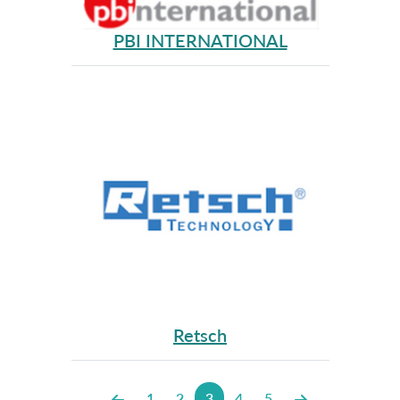
PBI INTERNATIONAL
Retsch
1
2
3
4
5