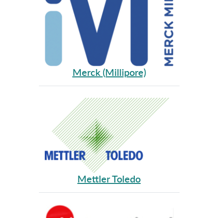
Merсk (Millipore)
Mettler Toledo