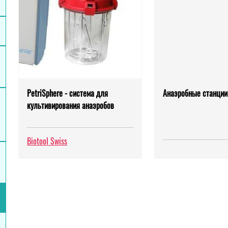
PetriSphere - система для
Анаэробные станции
культивирования анаэробов
Biotool Swiss