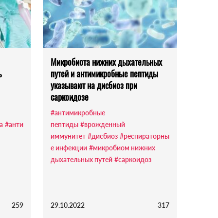
Микробиота нижних дыхательных
ь
путей и антимикробные пептиды
указывают на дисбиоз при
саркоидозе
#антимикробные
а
#анти
пептиды
#врожденный
иммунитет
#дисбиоз
#респираторны
е инфекции
#микробиом нижних
дыхательных путей
#саркоидоз
259
29.10.2022
317