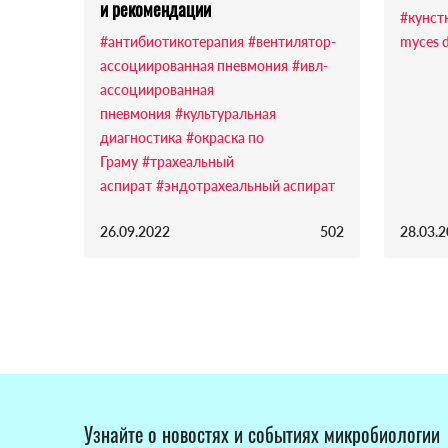
и рекомендации
#кунст
#антибиотикотерапия
#вентилятор-
myces d
ассоциированная пневмония
#ивл-
ассоциированная
пневмония
#культуральная
диагностика
#окраска по
Граму
#трахеальный
аспират
#эндотрахеальный аспират
26.09.2022
502
28.03.
Узнайте о новостях и событиях микробиологии