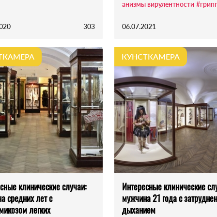
анизмы вирулентности
#грипп
2020
303
06.07.2021
ТКАМЕРА
КУНСТКАМЕРА
сные клинические случаи:
Интересные клинические сл
а средних лет с
мужчина 21 года с затрудне
микозом легких
дыханием