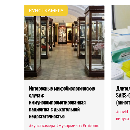
КУНСТКАМЕРА
Интересные микробиологические
Длител
случаи:
SARS-C
иммунокомпрометированная
(аннот
пациентка с дыхательной
#covid
недостаточностью
вируса
#кунсткамера
#мукормикоз
#rhizomu