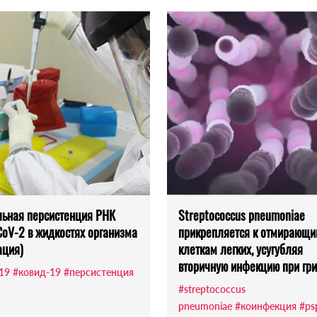
ьная персистенция РНК
Streptococcus pneumoniae
oV-2 в жидкостях организма
прикрепляется к отмирающ
ация)
клеткам легких, усугубляя
вторичную инфекцию при гр
-19
#ковид-19
#персистенция
#streptococcus
pneumoniae
#коинфекция
#ps