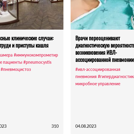
сные клинические случаи:
Врачи переоценивают
 груди и приступы кашля
диагностическую вероятност
возникновения ИВЛ-
камера
#иммунокомпрометир
ассоциированной пневмонии
е пациенты
#pneumocystis
#пневмоцистоз
#ивл-ассоциированная
пневмония
#гипердиагностик
микробное управление
2023
310
04.08.2023