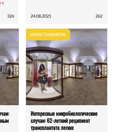
 а
326
24.08.2021
262
КУНСТКАМЕРА
учаи:
Интересные микробиологические
нным
случаи: 62-летний реципиент
трансплантата легких