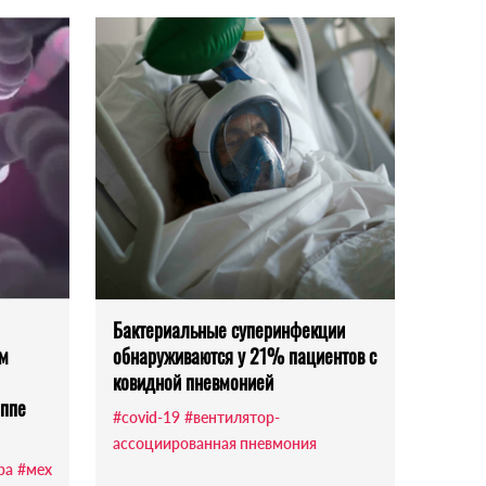
Бактериальные суперинфекции
им
обнаруживаются у 21% пациентов с
ковидной пневмонией
иппе
#covid-19
#вентилятор-
ассоциированная пневмония
pa
#мех