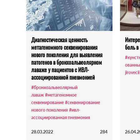
Диагностическая ценность
Интере
метагеномного секвенирования
боль в
нового поколения для выявления
#кунст
патогенов в бронхоальвеолярном
ованны
лаваже у пациентов с ИВЛ-
jirovecii
ассоциированной пневмонией
#бронхоальвеолярный
лаваж
#метагеномное
секвенирование
#секвенирование
нового поколения
#ивл-
ассоциированная пневмония
28.03.2022
284
26.04.