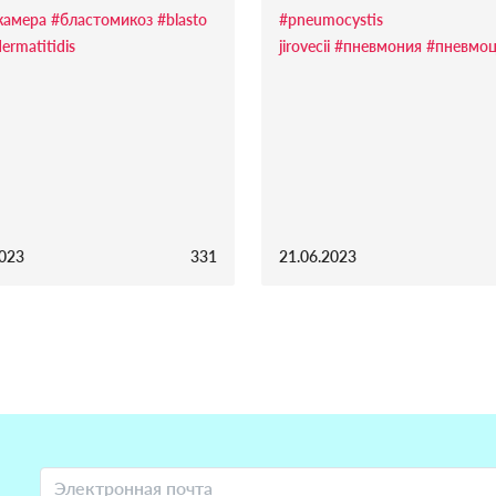
камера
#бластомикоз
#blasto
#pneumocystis
ermatitidis
jirovecii
#пневмония
#пневмоц
2023
331
21.06.2023