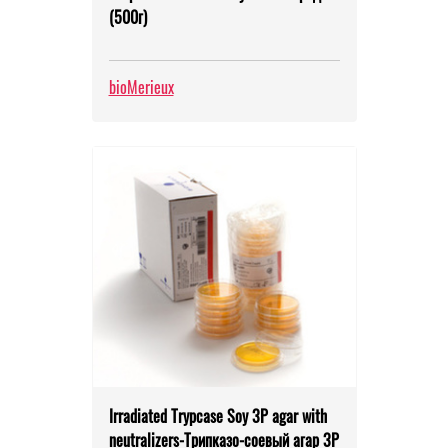
(500г)
bioMerieux
Irradiated Trypcase Soy 3P agar with
neutralizers-Трипказо-соевый агар 3Р