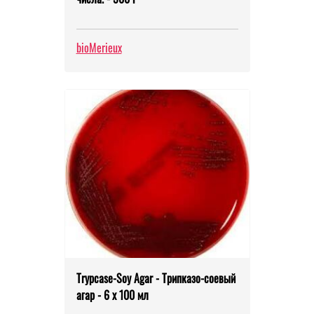
bioMerieux
Trypcase-Soy Agar - Трипказо-соевый
агар - 6 x 100 мл