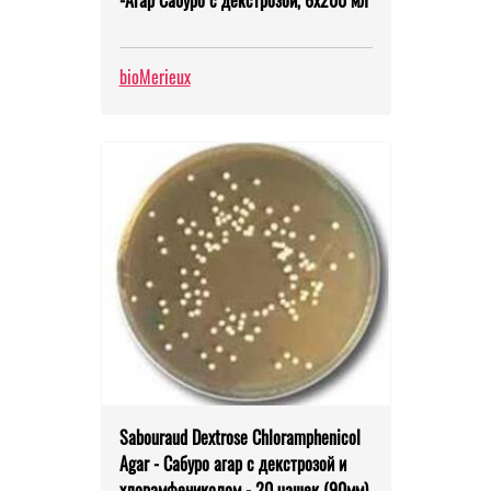
-Агар Сабуро с декстрозой, 6x200 мл
bioMerieux
Sabouraud Dextrose Chloramphenicol
Agar - Сабуро агар с декстрозой и
хлорамфениколом - 20 чашек (90мм)