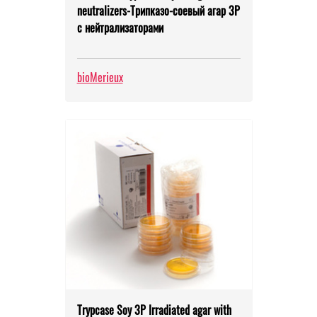
neutralizers-Трипказо-соевый агар 3Р
с нейтрализаторами
bioMerieux
Trypcase Soy 3P Irradiated agar with